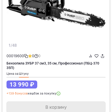
1/48
00019600
0
0
Бензопила ЗУБР 37 см3, 35 см, Профессионал (ПБЦ-370
35П)
Цена за:
штуку
13 990 ₽
+139 бонусов
кешбэк за покупку
В корзину