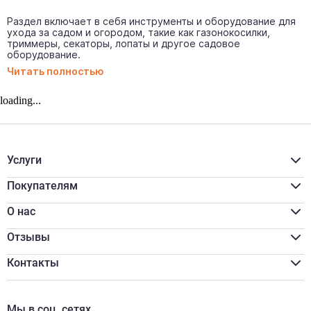
Раздел включает в себя инструменты и оборудование для
ухода за садом и огородом, такие как газонокосилки,
триммеры, секаторы, лопаты и другое садовое
оборудование.
Читать полностью
loading...
Услуги
Расчёт материалов
Доставка
Покупателям
Разгрузка/подъём
Акции
Распил
Для бизнеса
О нас
Программа лояльности
Реквизиты
Оплата наличными
Сертификаты
Отзывы
Обмен и возврат
Вакансии
Онлайн оплата
Новости
Контакты
Онлайн кредитование
Отзывы
zakaz77@shurik.market
Контакты
+7 (495) 777-91-70
Мы в соц. сетях
пн-пт:
09:00-18:00