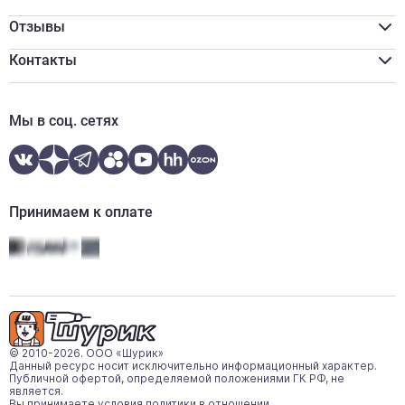
Программа лояльности
Реквизиты
Оплата наличными
Сертификаты
Отзывы
Обмен и возврат
Вакансии
Онлайн оплата
Новости
Контакты
Онлайн кредитование
Отзывы
zakaz77@shurik.market
Контакты
+7 (495) 777-91-70
Мы в соц. сетях
пн-пт:
09:00-18:00
call-центр:
09:00-20:00 (ежедневно)
WhatsApp
Telegram
Принимаем к оплате
© 2010-2026. ООО «Шурик»
Данный ресурс носит исключительно информационный характер.
Публичной офертой, определяемой положениями ГК РФ, не
является.
Вы принимаете условия политики в отношении