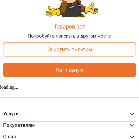
Товаров нет
Попробуйте поискать в другом месте
Очистить фильтры
На главную
loading...
Услуги
Расчёт материалов
Доставка
Покупателям
Разгрузка/подъём
Акции
Распил
Для бизнеса
О нас