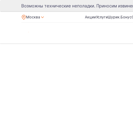
Возможны технические неполадки. Приносим извине
Москва
Акции
Услуги
Шурик.Бонус