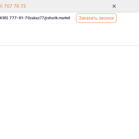
0) 707 76 73
Заказать звонок
(495) 777-91-70
zakaz77@shurik.market